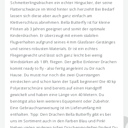
Schmetterlingsdrachen ein echter Hingucker, der seine
Flatterschwänze im Wind hinter sich herzieht! Bei Bedarf
lassen sich diese aber auch ganz einfach am
Klettverschluss abnehmen. Bella Butterfly ist für kleine
Piloten ab 3 Jahren geeignet und somit der optimale
Kinderdrachen. Er überzeugt mit einem stabilen
Flugverhalten aufgrund seines 4 mm Glasfaser-Gestänges
und seines robusten Materials. Er ist ein echtes
Fliegengewicht und lässt sich ganz leicht bei wenig
Windstärken ab 1 Bft. fliegen. Der gelbe Einleiner Drachen
kommt ready to fly - also fertig angeleint zu Dir nach
Hause. Du musst nur noch die zwei Querstangen
einstecken und schon kann der Spaß beginnen! Die 40 kp
Polyesterschnüre sind bereits auf einen Handgriff
gewickelt und haben eine Länge von 40 Metern. Du
benötigst also kein weiteres Equipment oder Zubehör.
Eine Gebrauchsanweisung ist im Lieferumfang mit
enthalten. Tipp: Den Drachen Bella Butterfly gibt es bei
uns im Sortiment auch in den Farben Blau und Pink!
Neben vielen anderen tollen Drachenmodellen findest Du