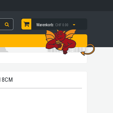
Warenkorb:
CHF 0.00
 18CM