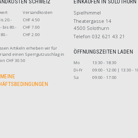
ANDKOSTEN SCHWEIZ
EINKAUFEN IN SOLOTHURN
wert
Versandkosten
Spielhimmel
is 20.-
CHF 4.50
Theatergasse 14
- bis 80.-
CHF 7.00
4500 Solothurn
80.-
CHF 2.00
Telefon 032 621 43 21
ssen Artikeln erheben wir für
ÖFFNUNGSZEITEN LADEN
rsand einen Sperrgutzuschlag in
on CHF 30.50
Mo
13:30 - 18:30
Di-Fr
09:00 - 12:00 | 13:30 - 1
EMEINE
Sa
09:00 - 17:00
HÄFTSBEDINGUNGEN