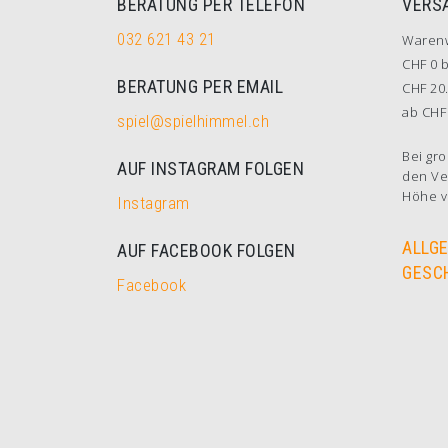
BERATUNG PER TELEFON
VERS
032 621 43 21
Waren
CHF 0 b
BERATUNG PER EMAIL
CHF 20.
ab CHF 
spiel@spielhimmel.ch
Bei gro
AUF INSTAGRAM FOLGEN
den Ve
Höhe v
Instagram
ALLG
AUF FACEBOOK FOLGEN
GESC
Facebook