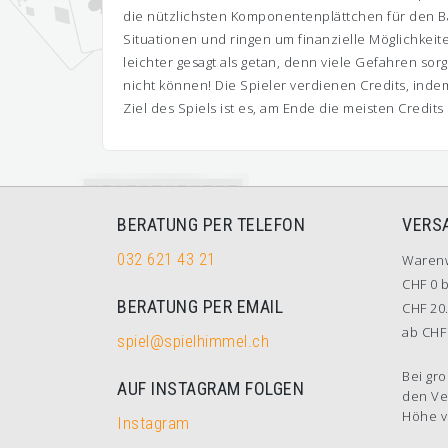
die nützlichsten Komponentenplättchen für den Bau i
Situationen und ringen um finanzielle Möglichkeit
leichter gesagt als getan, denn viele Gefahren so
nicht können! Die Spieler verdienen Credits, inde
Ziel des Spiels ist es, am Ende die meisten Credits
BERATUNG PER TELEFON
VERS
032 621 43 21
Waren
CHF 0 b
BERATUNG PER EMAIL
CHF 20.
ab CHF 
spiel@spielhimmel.ch
Bei gro
AUF INSTAGRAM FOLGEN
den Ve
Höhe v
Instagram