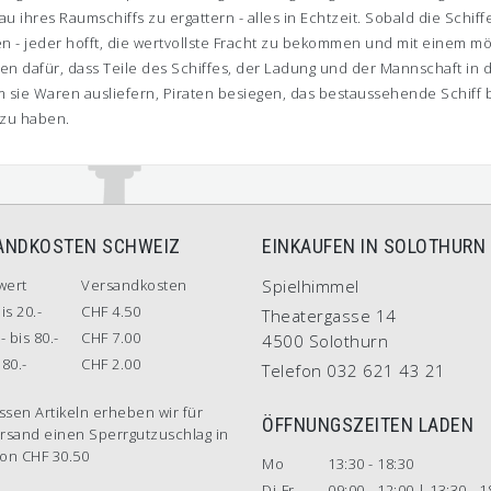
hres Raumschiffs zu ergattern - alles in Echtzeit. Sobald die Schiffe 
en - jeder hofft, die wertvollste Fracht zu bekommen und mit einem m
rgen dafür, dass Teile des Schiffes, der Ladung und der Mannschaft i
m sie Waren ausliefern, Piraten besiegen, das bestaussehende Schiff 
 zu haben.
ANDKOSTEN SCHWEIZ
EINKAUFEN IN SOLOTHURN
wert
Versandkosten
Spielhimmel
is 20.-
CHF 4.50
Theatergasse 14
- bis 80.-
CHF 7.00
4500 Solothurn
80.-
CHF 2.00
Telefon 032 621 43 21
ssen Artikeln erheben wir für
ÖFFNUNGSZEITEN LADEN
rsand einen Sperrgutzuschlag in
on CHF 30.50
Mo
13:30 - 18:30
Di-Fr
09:00 - 12:00 | 13:30 - 1