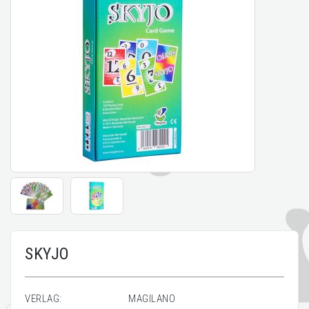
SKYJO
VERLAG:
MAGILANO