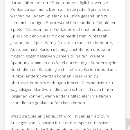
darum, über mehrere Spielrunden möglichst wenige
Punkte zu sammeln. Denn am Ende jeder Spielrunde
werden bei jedem Spieler die Punkte gezählt und zu
seinem bisherigen Punktestand hinzuaddiert. Sobald ein
Spieler 100 oder mehr Punkte erreicht hat, endet das
Spiel und der Spieler mit der niedrigsten Punktezahl
gewinnt das Spiel. Wenig Punkte zu sammeln bedeutet,
Ausschau nach Karten mit möglichst kleinen und wenn
möglich sogar negativen Zahlen zu halten. Weitere
Spannung kommt in das Spiel durch einige Sonderregeln,
durch die zum Beispiel gleich mehrere Karten (und damit
Punkte) entfernt werden können - dies kann zu
überraschenden Wendungen führen. Dies motiviert zu
waghalsigen Manövern, die auch schon mal nach hinten
losgehen können, wenn andere Mitspieler ihre Karten
schneller als geplant aufdecken können.
Was zum Spielen gebraucht wird, ist genug Platz zum
Auslegen von 12 Karten für jeden Mitspieler. Positiver
Nebeneffekt: beim Spielen bleiben die Hände frei und