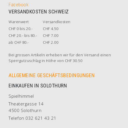
Facebook
VERSANDKOSTEN SCHWEIZ
Warenwert
Versandkosten
CHF 0 bis 20.-
CHF 4.50
CHF 20.- bis 80.-
CHF 7.00
ab CHF 80.-
CHF 2.00
Bei grossen Artikeln erheben wir für den Versand einen
Sperrgutzuschlag in Höhe von CHF 30.50
ALLGEMEINE GESCHÄFTSBEDINGUNGEN
EINKAUFEN IN SOLOTHURN
Spielhimmel
Theatergasse 14
4500 Solothurn
Telefon 032 621 43 21