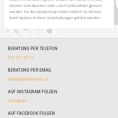
können zum Naschen oder zum Punktezählen genutzt
werden. Da das Spielprinzip relativ einfach ist, können
beim Spielen lockere Unterhaltungen geführt werden.
BERATUNG PER TELEFON
032 621 43 21
BERATUNG PER EMAIL
spiel@spielhimmel.ch
AUF INSTAGRAM FOLGEN
Instagram
AUF FACEBOOK FOLGEN