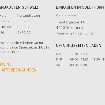
ANDKOSTEN SCHWEIZ
EINKAUFEN IN SOLOTHURN
wert
Versandkosten
Spielhimmel
is 20.-
CHF 4.50
Theatergasse 14
- bis 80.-
CHF 7.00
4500 Solothurn
80.-
CHF 2.00
Telefon 032 621 43 21
ssen Artikeln erheben wir für
ÖFFNUNGSZEITEN LADEN
rsand einen Sperrgutzuschlag in
on CHF 30.50
Mo
13:30 - 18:30
Di-Fr
09:00 - 12:00 | 13:30 - 1
EMEINE
Sa
09:00 - 17:00
HÄFTSBEDINGUNGEN