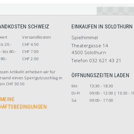
ANDKOSTEN SCHWEIZ
EINKAUFEN IN SOLOTHURN
wert
Versandkosten
Spielhimmel
is 20.-
CHF 4.50
Theatergasse 14
- bis 80.-
CHF 7.00
4500 Solothurn
80.-
CHF 2.00
Telefon 032 621 43 21
ssen Artikeln erheben wir für
ÖFFNUNGSZEITEN LADEN
rsand einen Sperrgutzuschlag in
on CHF 30.50
Mo
13:30 - 18:30
Di-Fr
09:00 - 12:00 | 13:30 - 1
EMEINE
Sa
09:00 - 17:00
HÄFTSBEDINGUNGEN