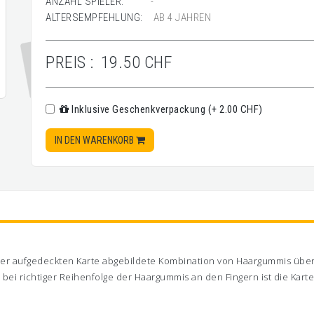
ANZAHL SPIELER:
-
ALTERSEMPFEHLUNG:
AB 4 JAHREN
PREIS :
19.50 CHF
Inklusive Geschenkverpackung (+ 2.00 CHF)
IN DEN WARENKORB
f der aufgedeckten Karte abgebildete Kombination von Haargummis über d
d bei richtiger Reihenfolge der Haargummis an den Fingern ist die Kar