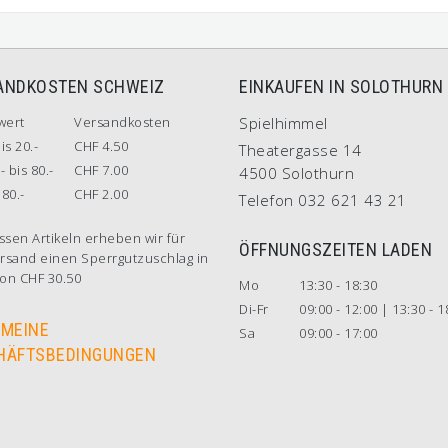
ANDKOSTEN SCHWEIZ
EINKAUFEN IN SOLOTHURN
wert
Versandkosten
Spielhimmel
is 20.-
CHF 4.50
Theatergasse 14
- bis 80.-
CHF 7.00
4500 Solothurn
80.-
CHF 2.00
Telefon 032 621 43 21
ssen Artikeln erheben wir für
ÖFFNUNGSZEITEN LADEN
rsand einen Sperrgutzuschlag in
on CHF 30.50
Mo
13:30 - 18:30
Di-Fr
09:00 - 12:00 | 13:30 - 1
EMEINE
Sa
09:00 - 17:00
HÄFTSBEDINGUNGEN