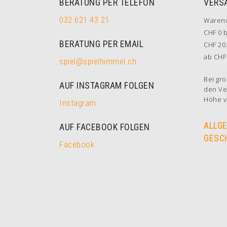
BERATUNG PER TELEFON
VERS
032 621 43 21
Waren
CHF 0 b
BERATUNG PER EMAIL
CHF 20.
ab CHF 
spiel@spielhimmel.ch
Bei gro
AUF INSTAGRAM FOLGEN
den Ve
Höhe v
Instagram
ALLG
AUF FACEBOOK FOLGEN
GESC
Facebook