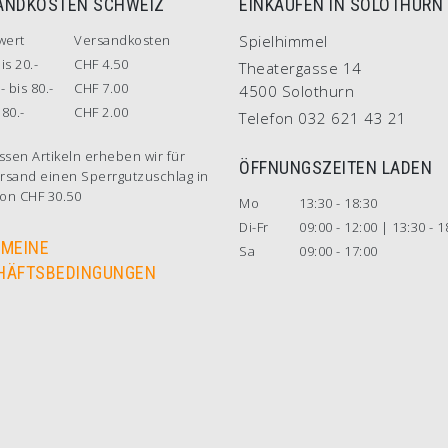
ANDKOSTEN SCHWEIZ
EINKAUFEN IN SOLOTHURN
wert
Versandkosten
Spielhimmel
is 20.-
CHF 4.50
Theatergasse 14
- bis 80.-
CHF 7.00
4500 Solothurn
80.-
CHF 2.00
Telefon 032 621 43 21
ssen Artikeln erheben wir für
ÖFFNUNGSZEITEN LADEN
rsand einen Sperrgutzuschlag in
on CHF 30.50
Mo
13:30 - 18:30
Di-Fr
09:00 - 12:00 | 13:30 - 1
EMEINE
Sa
09:00 - 17:00
HÄFTSBEDINGUNGEN