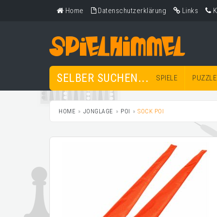
Home
Datenschutzerklärung
Links
K
SELBER SUCHEN...
SPIELE
PUZZLE
HOME
JONGLAGE
POI
SOCK POI