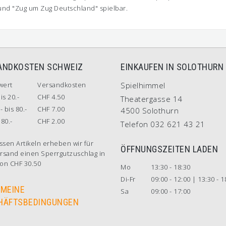
und "Zug um Zug Deutschland" spielbar.
ANDKOSTEN SCHWEIZ
EINKAUFEN IN SOLOTHURN
wert
Versandkosten
Spielhimmel
is 20.-
CHF 4.50
Theatergasse 14
- bis 80.-
CHF 7.00
4500 Solothurn
80.-
CHF 2.00
Telefon 032 621 43 21
ssen Artikeln erheben wir für
ÖFFNUNGSZEITEN LADEN
rsand einen Sperrgutzuschlag in
on CHF 30.50
Mo
13:30 - 18:30
Di-Fr
09:00 - 12:00 | 13:30 - 1
EMEINE
Sa
09:00 - 17:00
HÄFTSBEDINGUNGEN