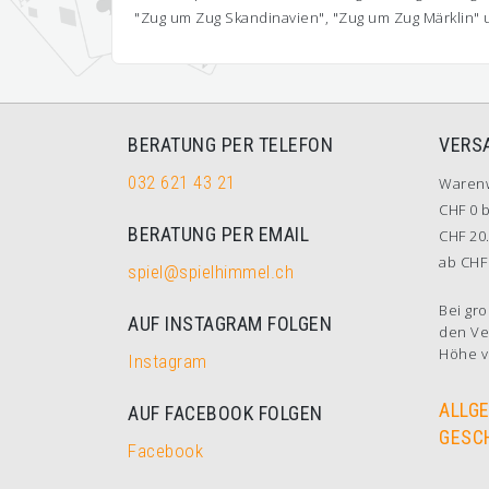
"Zug um Zug Skandinavien", "Zug um Zug Märklin" 
BERATUNG PER TELEFON
VERS
032 621 43 21
Waren
CHF 0 b
BERATUNG PER EMAIL
CHF 20.
ab CHF 
spiel@spielhimmel.ch
Bei gro
AUF INSTAGRAM FOLGEN
den Ve
Höhe v
Instagram
ALLG
AUF FACEBOOK FOLGEN
GESC
Facebook