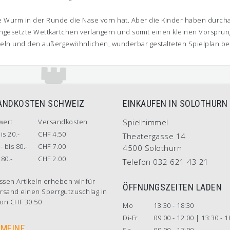
e Wurm in der Runde die Nase vorn hat. Aber die Kinder haben durcha
ingesetzte Wettkärtchen verlängern und somit einen kleinen Vorsprung
eln und den außergewöhnlichen, wunderbar gestalteten Spielplan bes
ANDKOSTEN SCHWEIZ
EINKAUFEN IN SOLOTHURN
wert
Versandkosten
Spielhimmel
is 20.-
CHF 4.50
Theatergasse 14
- bis 80.-
CHF 7.00
4500 Solothurn
80.-
CHF 2.00
Telefon 032 621 43 21
ssen Artikeln erheben wir für
ÖFFNUNGSZEITEN LADEN
rsand einen Sperrgutzuschlag in
on CHF 30.50
Mo
13:30 - 18:30
Di-Fr
09:00 - 12:00 | 13:30 - 1
EMEINE