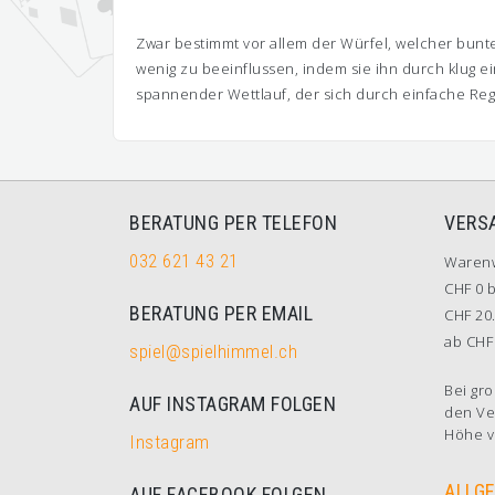
Zwar bestimmt vor allem der Würfel, welcher bunt
wenig zu beeinflussen, indem sie ihn durch klug e
spannender Wettlauf, der sich durch einfache Reg
BERATUNG PER TELEFON
VERS
032 621 43 21
Waren
CHF 0 b
BERATUNG PER EMAIL
CHF 20.
ab CHF 
spiel@spielhimmel.ch
Bei gro
AUF INSTAGRAM FOLGEN
den Ve
Höhe v
Instagram
ALLG
AUF FACEBOOK FOLGEN