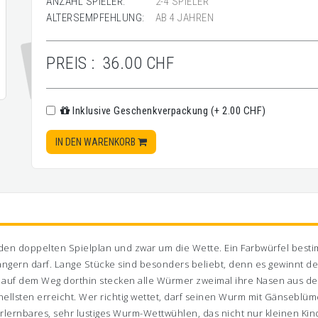
ANZAHL SPIELER:
2-4 SPIELER
ALTERSEMPFEHLUNG:
AB 4 JAHREN
PREIS :
36.00 CHF
Inklusive Geschenkverpackung (+ 2.00 CHF)
IN DEN WARENKORB
en doppelten Spielplan und zwar um die Wette. Ein Farbwürfel besti
ngern darf. Lange Stücke sind besonders beliebt, denn es gewinnt 
n auf dem Weg dorthin stecken alle Würmer zweimal ihre Nasen aus de
lsten erreicht. Wer richtig wettet, darf seinen Wurm mit Gänseblüm
erlernbares, sehr lustiges Wurm-Wettwühlen, das nicht nur kleinen Ki