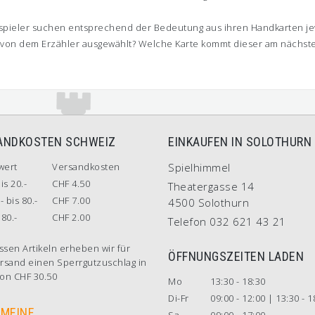
tspieler suchen entsprechend der Bedeutung aus ihren Handkarten jewe
von dem Erzähler ausgewählt? Welche Karte kommt dieser am nächsten?
ANDKOSTEN SCHWEIZ
EINKAUFEN IN SOLOTHURN
wert
Versandkosten
Spielhimmel
is 20.-
CHF 4.50
Theatergasse 14
- bis 80.-
CHF 7.00
4500 Solothurn
80.-
CHF 2.00
Telefon 032 621 43 21
ssen Artikeln erheben wir für
ÖFFNUNGSZEITEN LADEN
rsand einen Sperrgutzuschlag in
on CHF 30.50
Mo
13:30 - 18:30
Di-Fr
09:00 - 12:00 | 13:30 - 1
EMEINE