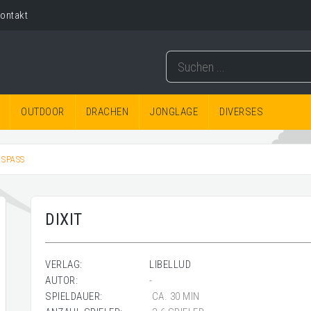
ontakt
OUTDOOR
DRACHEN
JONGLAGE
DIVERSES
 SPASS
DIXIT
VERLAG:
LIBELLUD
AUTOR:
-
SPIELDAUER:
CA. 30 MIN