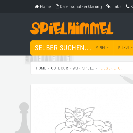
Home
Datenschutzerklärung
Links
K
SELBER SUCHEN...
SPIELE
PUZZLE
HOME
OUTDOOR
WURFSPIELE
FLIEGER ETC.