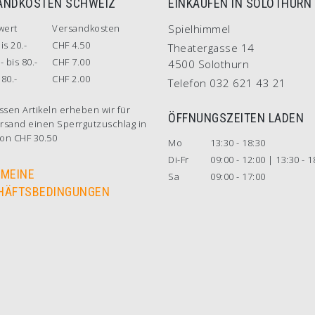
ANDKOSTEN SCHWEIZ
EINKAUFEN IN SOLOTHURN
wert
Versandkosten
Spielhimmel
is 20.-
CHF 4.50
Theatergasse 14
- bis 80.-
CHF 7.00
4500 Solothurn
80.-
CHF 2.00
Telefon 032 621 43 21
ssen Artikeln erheben wir für
ÖFFNUNGSZEITEN LADEN
rsand einen Sperrgutzuschlag in
on CHF 30.50
Mo
13:30 - 18:30
Di-Fr
09:00 - 12:00 | 13:30 - 1
EMEINE
Sa
09:00 - 17:00
HÄFTSBEDINGUNGEN