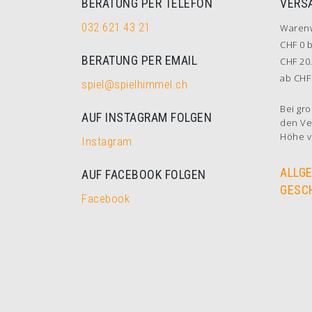
BERATUNG PER TELEFON
VERS
032 621 43 21
Waren
CHF 0 b
BERATUNG PER EMAIL
CHF 20.
ab CHF 
spiel@spielhimmel.ch
Bei gro
AUF INSTAGRAM FOLGEN
den Ve
Höhe v
Instagram
ALLG
AUF FACEBOOK FOLGEN
GESC
Facebook