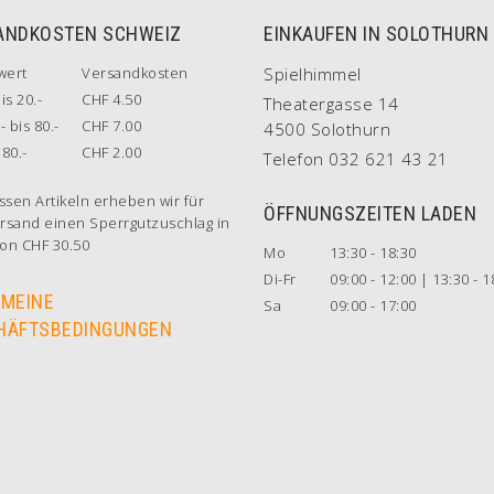
ANDKOSTEN SCHWEIZ
EINKAUFEN IN SOLOTHURN
wert
Versandkosten
Spielhimmel
is 20.-
CHF 4.50
Theatergasse 14
- bis 80.-
CHF 7.00
4500 Solothurn
80.-
CHF 2.00
Telefon 032 621 43 21
ssen Artikeln erheben wir für
ÖFFNUNGSZEITEN LADEN
rsand einen Sperrgutzuschlag in
on CHF 30.50
Mo
13:30 - 18:30
Di-Fr
09:00 - 12:00 | 13:30 - 1
EMEINE
Sa
09:00 - 17:00
HÄFTSBEDINGUNGEN