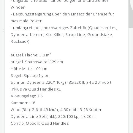
- unglaubliche Stabilität bei böigen und turbulenten
Winden
- Leistungssteigerung über den Einsatz der Bremse für
maximale Power
- umfangreiches, hochwertiges Zubehör (Quad Handles,
Dyneema-Leinen, Kite Killer, Strop Line, Groundstake,
Rucksack)
ausgel. Fläche: 3.0 m²
ausgel. Spannweite: 329 cm
Höhe Mitte: 109 cm
Segel: Ripstop Nylon
Schnur: Dyneema 220/110kg (485/220 lb.) 4 x 20m/65ft
inklusive Quad Handles XL
AR-ausgelegt: 3.6
Kammern: 16
Wind (Bft.): 2-6, 6-49 km/h, 4-30 mph, 3-26 Knoten
Dyneema Line Set (inkl.): 220/100 kp, 4 x 20 m
Control Option: Quad Handles