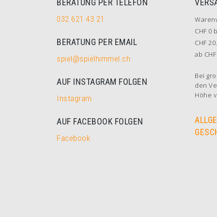
BERATUNG PER TELEFON
VERS
032 621 43 21
Waren
CHF 0 b
BERATUNG PER EMAIL
CHF 20.
ab CHF 
spiel@spielhimmel.ch
Bei gro
AUF INSTAGRAM FOLGEN
den Ve
Höhe v
Instagram
ALLG
AUF FACEBOOK FOLGEN
GESC
Facebook