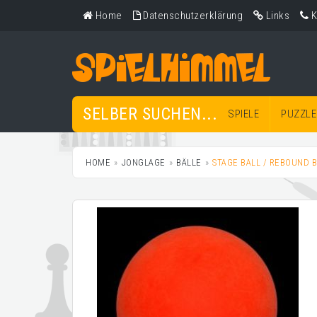
Home
Datenschutzerklärung
Links
K
SELBER SUCHEN...
SPIELE
PUZZLE
HOME
JONGLAGE
BÄLLE
STAGE BALL / REBOUND 