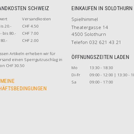
ANDKOSTEN SCHWEIZ
EINKAUFEN IN SOLOTHURN
wert
Versandkosten
Spielhimmel
is 20.-
CHF 4.50
Theatergasse 14
- bis 80.-
CHF 7.00
4500 Solothurn
80.-
CHF 2.00
Telefon 032 621 43 21
ssen Artikeln erheben wir für
ÖFFNUNGSZEITEN LADEN
rsand einen Sperrgutzuschlag in
on CHF 30.50
Mo
13:30 - 18:30
Di-Fr
09:00 - 12:00 | 13:30 - 1
EMEINE
Sa
09:00 - 17:00
HÄFTSBEDINGUNGEN