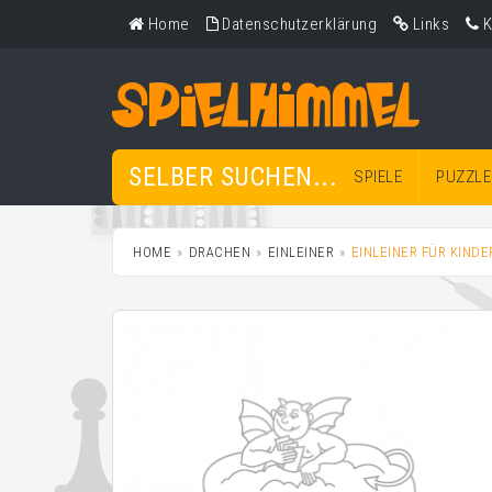
Home
Datenschutzerklärung
Links
K
SELBER SUCHEN...
SPIELE
PUZZLE
HOME
DRACHEN
EINLEINER
EINLEINER FÜR KINDE