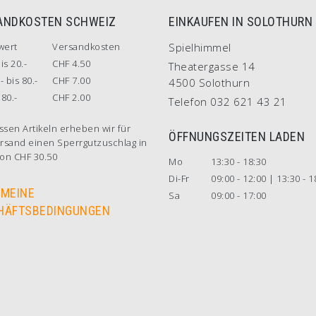
ANDKOSTEN SCHWEIZ
EINKAUFEN IN SOLOTHURN
wert
Versandkosten
Spielhimmel
is 20.-
CHF 4.50
Theatergasse 14
- bis 80.-
CHF 7.00
4500 Solothurn
80.-
CHF 2.00
Telefon 032 621 43 21
ssen Artikeln erheben wir für
ÖFFNUNGSZEITEN LADEN
rsand einen Sperrgutzuschlag in
on CHF 30.50
Mo
13:30 - 18:30
Di-Fr
09:00 - 12:00 | 13:30 - 1
EMEINE
Sa
09:00 - 17:00
HÄFTSBEDINGUNGEN