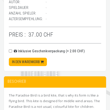
AUTOR:
-
SPIELDAUER:
-
ANZAHL SPIELER:
-
ALTERSEMPFEHLUNG:
-
PREIS :
37.00 CHF
Inklusive Geschenkverpackung (+ 2.00 CHF)
IN DEN WARENKORB
BESCHRIEB
The Paradise Bird is a bird kite, that s why its form is like a
flying bird. This kite is designed for middle wind areas. The
Paradise Bird is a not usual, colourful kite for children.