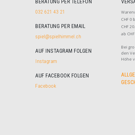
BERATUNG PER TELEFON
VERS
032 621 43 21
Waren
CHF 0 b
BERATUNG PER EMAIL
CHF 20.
ab CHF 
spiel@spielhimmel.ch
Bei gro
AUF INSTAGRAM FOLGEN
den Ve
Höhe v
Instagram
ALLG
AUF FACEBOOK FOLGEN
GESC
Facebook