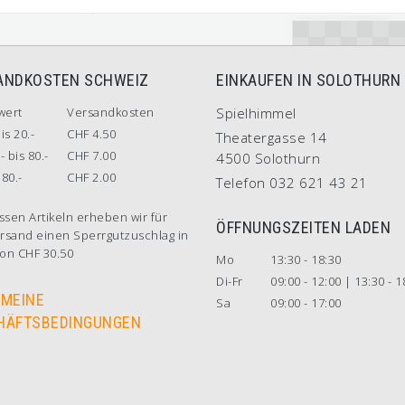
ANDKOSTEN SCHWEIZ
EINKAUFEN IN SOLOTHURN
wert
Versandkosten
Spielhimmel
is 20.-
CHF 4.50
Theatergasse 14
- bis 80.-
CHF 7.00
4500 Solothurn
80.-
CHF 2.00
Telefon 032 621 43 21
ssen Artikeln erheben wir für
ÖFFNUNGSZEITEN LADEN
rsand einen Sperrgutzuschlag in
on CHF 30.50
Mo
13:30 - 18:30
Di-Fr
09:00 - 12:00 | 13:30 - 1
EMEINE
Sa
09:00 - 17:00
HÄFTSBEDINGUNGEN