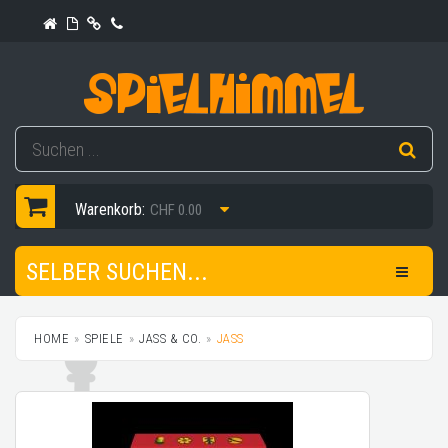
Warenkorb:
CHF 0.00
SELBER SUCHEN...
HOME
SPIELE
JASS & CO.
JASS