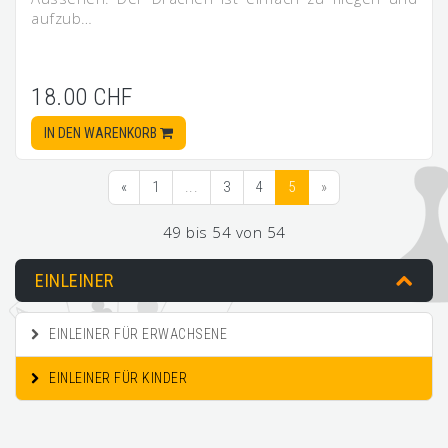
aufzub…
18.00 CHF
IN DEN WARENKORB
«
1
...
3
4
5
»
49 bis 54 von 54
EINLEINER
EINLEINER FÜR ERWACHSENE
EINLEINER FÜR KINDER