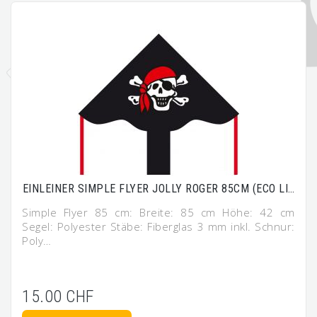
EINLEINER SIMPLE FLYER JOLLY ROGER 85CM (ECO LI…
Simple Flyer 85 cm: Breite: 85 cm Höhe: 42 cm
Segel: Polyester Stäbe: Fiberglas 3 mm inkl. Schnur:
Poly…
15.00 CHF