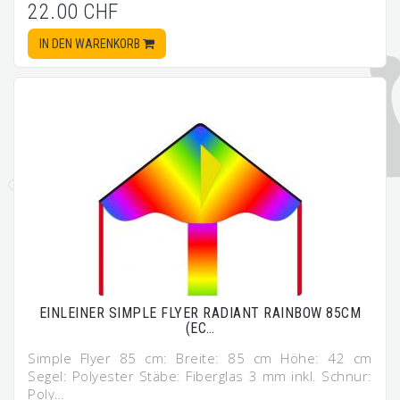
22.00 CHF
IN DEN WARENKORB
EINLEINER SIMPLE FLYER RADIANT RAINBOW 85CM
(EC…
Simple Flyer 85 cm: Breite: 85 cm Höhe: 42 cm
Segel: Polyester Stäbe: Fiberglas 3 mm inkl. Schnur:
Poly…